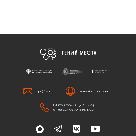
gm@rsl.ru
новаябиблиотека.рф
8-800-100-57-90 (доб. 1725)
8-499-557-04-70 (доб. 1725)