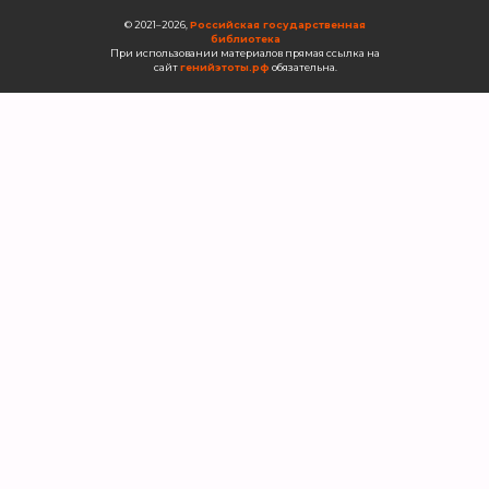
©️ 2021–2026,
Российская государственная
библиотека
При использовании материалов прямая ссылка на
сайт
генийэтоты.
рф
обязательна.