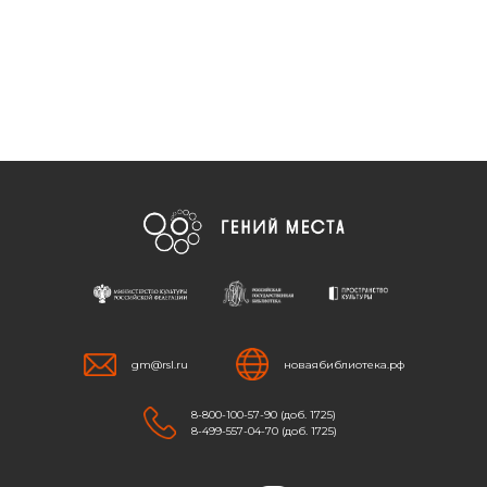
gm@rsl.ru
новаябиблиотека.рф
8-800-100-57-90 (доб. 1725)
8-499-557-04-70 (доб. 1725)