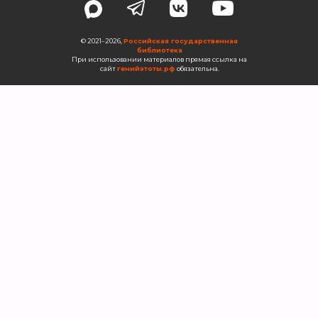
©️ 2021–2026,
Российская государственная
библиотека
При использовании материалов прямая ссылка на
сайт
генийэтоты.
рф
обязательна.