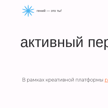
гений — это ты!
активный пе
В рамках креативной платформы
г