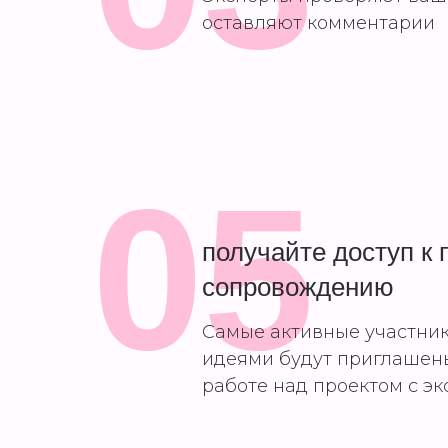
оставляют комментарии
05
получайте доступ к 
сопровождению
Самые активные участни
идеями будут приглашен
работе над проектом с э