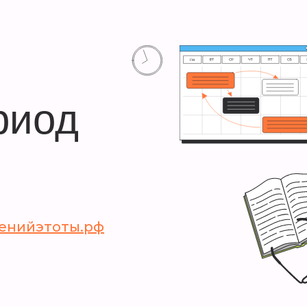
риод
енийэтоты.рф