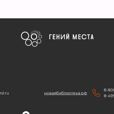
8-800
sl.ru
новаябиблиотека.рф
8-499