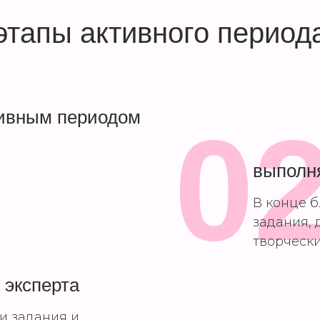
этапы активного период
тивным периодом
0
выполн
В конце 
задания,
творческ
 эксперта
и задания и