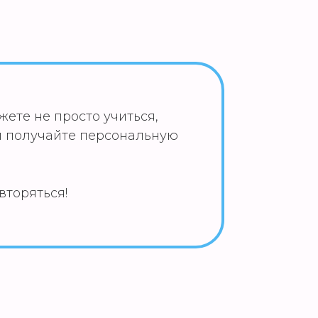
жете не просто учиться,
 и получайте персональную
торяться!