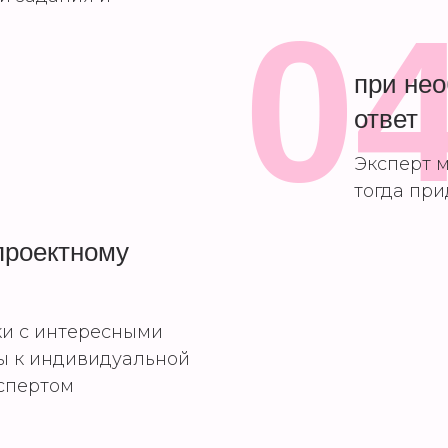
0
при не
ответ
Эксперт м
тогда при
проектному
ки с интересными
ы к индивидуальной
кспертом