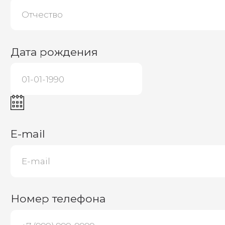
Выбери регион
Укажи точку концентрации талантов, чи
С полным списком точек можно ознакомиться
тут
Нажимая на кнопку, подтверждаю, что 
Подтверждаю
Нажимая на кнопку, подтверждаю, что