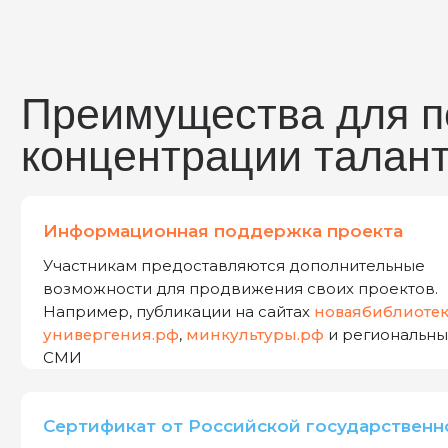
Информационная поддержка проекта
Участникам предоставляются дополнительные
возможности для продвижения своих проектов.
Например, публикации на сайтах
новаябиблиотека.р
универгения.рф
,
минкультуры.рф
и региональных
СМИ
Сертификат от Российской государственной
Ваши знания будут подкреплены сертификатом
от одного из крупнейших и авторитетных
учреждений культуры страны
Возможность проектного сопровождения
Талантливым участникам будет предоставлена подд
при работе над их проектами. Опытные наставники д
рекомендации и помогут достичь успеха