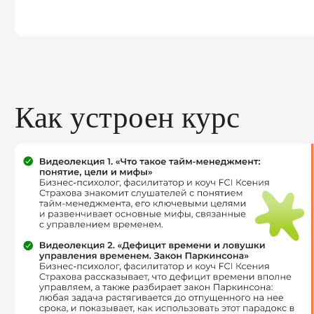
Приглашенные экспер
Рыжков Александ
основатель уникально
активный участник со